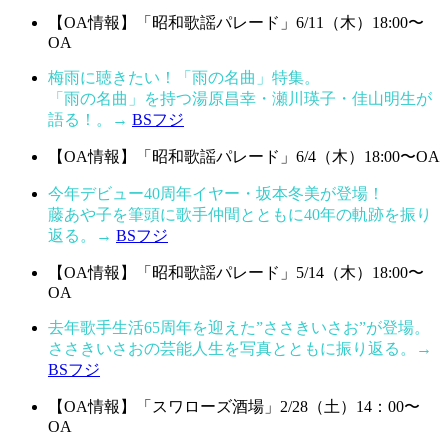
【OA情報】「昭和歌謡パレード」6/11（木）18:00〜
OA
梅雨に聴きたい！「雨の名曲」特集。
「雨の名曲」を持つ湯原昌幸・瀬川瑛子・佳山明生が
語る！。→
BSフジ
【OA情報】「昭和歌謡パレード」6/4（木）18:00〜OA
今年デビュー40周年イヤー・坂本冬美が登場！
藤あや子を筆頭に歌手仲間とともに40年の軌跡を振り
返る。→
BSフジ
【OA情報】「昭和歌謡パレード」5/14（木）18:00〜
OA
去年歌手生活65周年を迎えた”ささきいさお”が登場。
ささきいさおの芸能人生を写真とともに振り返る。→
BSフジ
【OA情報】「スワローズ酒場」2/28（土）14：00〜
OA